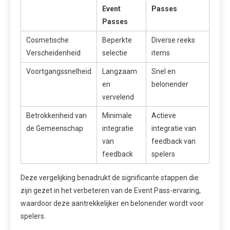
Event
Passes
Passes
Cosmetische
Beperkte
Diverse reeks
Verscheidenheid
selectie
items
Voortgangssnelheid
Langzaam
Snel en
en
belonender
vervelend
Betrokkenheid van
Minimale
Actieve
de Gemeenschap
integratie
integratie van
van
feedback van
feedback
spelers
Deze vergelijking benadrukt de significante stappen die
zijn gezet in het verbeteren van de Event Pass-ervaring,
waardoor deze aantrekkelijker en belonender wordt voor
spelers.