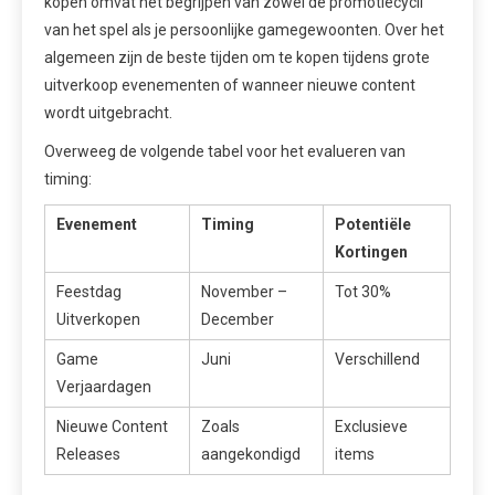
kopen omvat het begrijpen van zowel de promotiecycli
van het spel als je persoonlijke gamegewoonten. Over het
algemeen zijn de beste tijden om te kopen tijdens grote
uitverkoop evenementen of wanneer nieuwe content
wordt uitgebracht.
Overweeg de volgende tabel voor het evalueren van
timing:
Evenement
Timing
Potentiële
Kortingen
Feestdag
November –
Tot 30%
Uitverkopen
December
Game
Juni
Verschillend
Verjaardagen
Nieuwe Content
Zoals
Exclusieve
Releases
aangekondigd
items